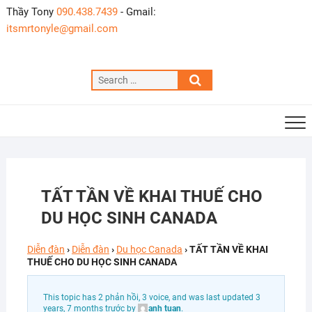
Skip
Thầy Tony
090.438.7439
- Gmail:
to
itsmrtonyle@gmail.com
content
Search
…
TẤT TẦN VỀ KHAI THUẾ CHO
DU HỌC SINH CANADA
Diễn đàn
›
Diễn đàn
›
Du học Canada
›
TẤT TẦN VỀ KHAI
THUẾ CHO DU HỌC SINH CANADA
This topic has 2 phản hồi, 3 voice, and was last updated
3
years, 7 months trước
by
anh tuan
.