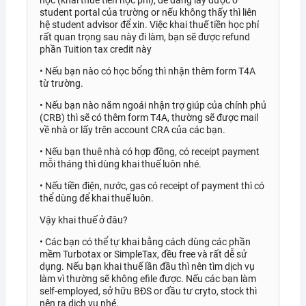
student portal của trường or nếu không thấy thì liên
hệ student advisor để xin. Việc khai thuế tiền học phí
rất quan trọng sau này đi làm, bạn sẽ được refund
phần Tuition tax credit này
• Nếu bạn nào có học bổng thì nhận thêm form T4A
từ trường.
• Nếu bạn nào năm ngoái nhận trợ giúp của chính phủ
(CRB) thì sẽ có thêm form T4A, thường sẽ được mail
về nhà or lấy trên account CRA của các bạn.
• Nếu bạn thuê nhà có hợp đồng, có receipt payment
mỗi tháng thì dùng khai thuế luôn nhé.
• Nếu tiền điện, nước, gas có receipt of payment thì có
thể dùng để khai thuế luôn.
Vậy khai thuế ở đâu?
• Các bạn có thể tự khai bằng cách dùng các phần
mềm Turbotax or SimpleTax, đều free và rất dễ sử
dụng. Nếu bạn khai thuế lần đầu thì nên tìm dịch vụ
làm vì thường sẽ không efile được. Nếu các bạn làm
self-employed, sở hữu BĐS or đầu tư cryto, stock thì
nên ra dịch vụ nhé.