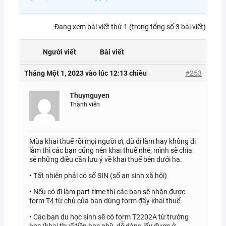
Đang xem bài viết thứ 1 (trong tổng số 3 bài viết)
Người viết
Bài viết
Tháng Một 1, 2023 vào lúc 12:13 chiều
#253
Thuynguyen
Thành viên
Mùa khai thuế rồi mọi người ơi, dù đi làm hay không đi
làm thì các bạn cũng nên khai thuế nhé, mình sẽ chia
sẻ những điều cần lưu ý về khai thuế bên dưới ha:
• Tất nhiên phải có số SIN (số an sinh xã hội)
• Nếu có đi làm part-time thì các bạn sẽ nhận được
form T4 từ chủ của bạn dùng form đấy khai thuế.
• Các bạn du học sinh sẽ có form T2202A từ trường
học (khai thuế tiền học phí), dễ dàng lấy được ở