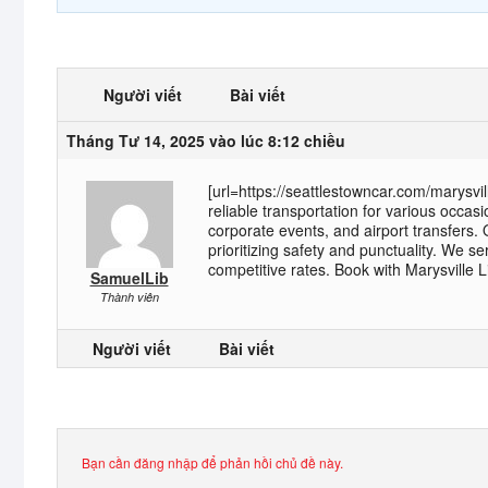
Người viết
Bài viết
Tháng Tư 14, 2025 vào lúc 8:12 chiều
[url=https://seattlestowncar.com/marysvill
reliable transportation for various occas
corporate events, and airport transfers.
prioritizing safety and punctuality. We s
competitive rates. Book with Marysville 
SamuelLib
Thành viên
Người viết
Bài viết
Bạn cần đăng nhập để phản hồi chủ đề này.