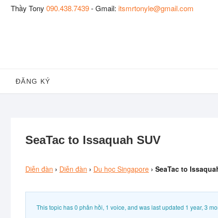
Skip
Thầy Tony
090.438.7439
- Gmail:
itsmrtonyle@gmail.com
to
content
ĐĂNG KÝ
SeaTac to Issaquah SUV
Diễn đàn
›
Diễn đàn
›
Du học Singapore
›
SeaTac to Issaqua
This topic has 0 phản hồi, 1 voice, and was last updated
1 year, 3 mo