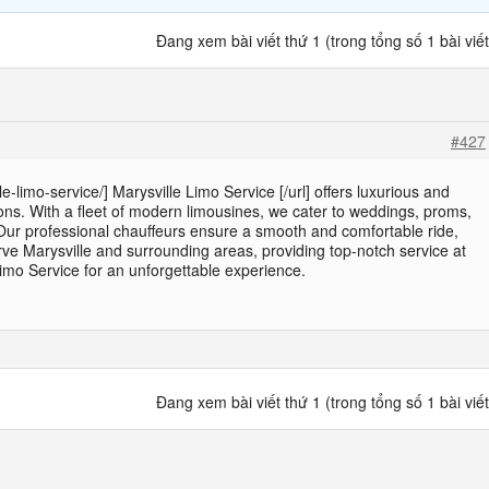
Đang xem bài viết thứ 1 (trong tổng số 1 bài viết
#427
e-limo-service/] Marysville Limo Service [/url] offers luxurious and
ions. With a fleet of modern limousines, we cater to weddings, proms,
 Our professional chauffeurs ensure a smooth and comfortable ride,
erve Marysville and surrounding areas, providing top-notch service at
Limo Service for an unforgettable experience.
Đang xem bài viết thứ 1 (trong tổng số 1 bài viết