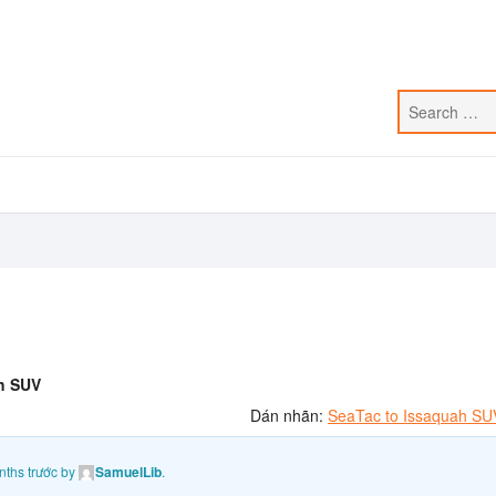
h SUV
Dán nhãn:
SeaTac to Issaquah SU
nths trước
by
SamuelLib
.