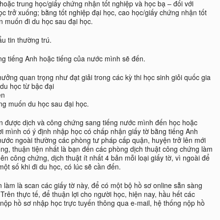
hoặc trung học/giấy chứng nhận tốt nghiệp và học bạ – đối với
ọc trở xuống; bằng tốt nghiệp đại học, cao học/giấy chứng nhận tốt
n muốn đi du học sau đại học.
ẩu tin thường trú.
ằng tiếng Anh hoặc tiếng của nước mình sẽ đến.
ởng quan trọng như đạt giải trong các kỳ thi học sinh giỏi quốc gia
 du học từ bậc đại
ên
ng muốn du học sau đại học.
cần được dịch và công chứng sang tiếng nước mình đến học hoặc
ơi mình có ý định nhập học có chấp nhận giấy tờ bằng tiếng Anh
nước ngoài thường các phòng tư pháp cấp quận, huyện trở lên mới
ng, thuận tiện nhất là bạn đến các phòng dịch thuật công chứng làm
n công chứng, dịch thuật ít nhất 4 bản mỗi loại giấy tờ, vì ngoài để
t số khi đi du học, có lúc sẽ cần đến.
 làm là scan các giấy tờ này, để có một bộ hồ sơ online sẵn sàng
Trên thực tế, để thuận lợi cho người học, hiện nay, hầu hết các
 nộp hồ sơ nhập học trực tuyến thông qua e-mail, hệ thống nộp hồ