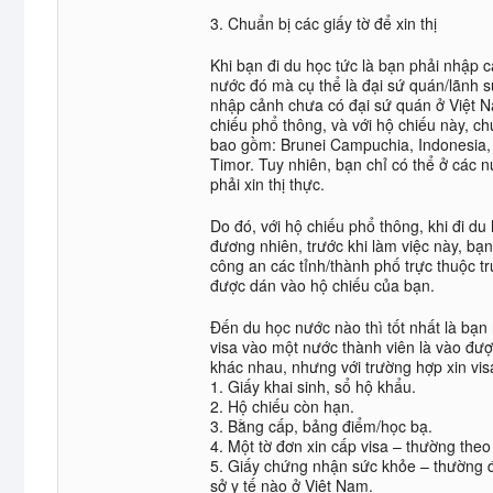
3. Chuẩn bị các giấy tờ để xin thị
Khi bạn đi du học tức là bạn phải nhập
nước đó mà cụ thể là đại sứ quán/lãnh
nhập cảnh chưa có đại sứ quán ở Việt Na
chiếu phổ thông, và với hộ chiếu này, c
bao gồm: Brunei Campuchia, Indonesia, 
Timor. Tuy nhiên, bạn chỉ có thể ở các 
phải xin thị thực.
Do đó, với hộ chiếu phổ thông, khi đi du
đương nhiên, trước khi làm việc này, bạ
công an các tỉnh/thành phố trực thuộc tr
được dán vào hộ chiếu của bạn.
Đến du học nước nào thì tốt nhất là bạn 
visa vào một nước thành viên là vào đượ
khác nhau, nhưng với trường hợp xin vis
1. Giấy khai sinh, sổ hộ khẩu.
2. Hộ chiếu còn hạn.
3. Bằng cấp, bảng điểm/học bạ.
4. Một tờ đơn xin cấp visa – thường the
5. Giấy chứng nhận sức khỏe – thường đ
sở y tế nào ở Việt Nam.