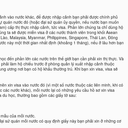
 cảnh vào nước khác, để được nhập cảnh bạn phải được chính phủ
 sự quán nước đó (hoặc đại sứ quán ủy quyền, nếu nước bạn muốn
m) cấp thị thực nhập cảnh, tức visa. Phần lớn chúng ta chỉ dùng hộ
húng ta sẽ được miễn visa ở các nước thành viên trong khối Asean
Lào, Malaysia, Myanmar, Philippines, Singapore, Thái Lan, Đông
nước này một thời gian nhất định (khoảng 1 tháng), nếu ở lâu hơn bạn
 học đến phần lớn các nước trên thế giới bạn cần phải xin thị thực. Và
n phải làm hộ chiếu trước ở phòng quản lý xuất nhập cảnh thuộc
ung ương nơi bạn có hộ khẩu thường trú. Khi bạn xin visa, visa sẽ
nên xin visa vào nước đó (vì một số nước thuộc các liên minh, khi có
c các nước khác), mỗi nước lại có những yêu cầu hồ sơ xin visa
a du học, thường bao gồm các giấy tờ sau:
o mẫu của mỗi nước.
ại sứ quán mỗi nước có quy định giấy này bạn phải xin ở những cơ