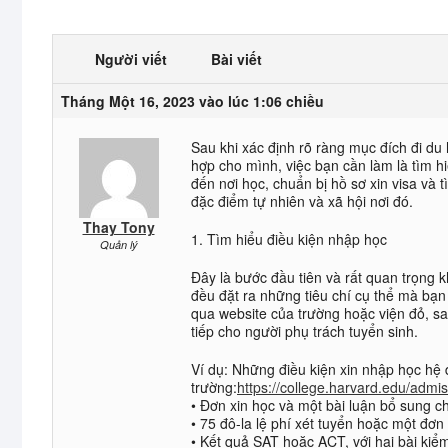
Người viết
Bài viết
Tháng Một 16, 2023 vào lúc 1:06 chiều
Sau khi xác định rõ ràng mục đích đi du 
hợp cho mình, việc bạn cần làm là tìm h
đến nơi học, chuẩn bị hồ sơ xin visa và 
đặc điểm tự nhiên và xã hội nơi đó.
Thay Tony
1. Tìm hiểu điều kiện nhập học
Quản lý
Đây là bước đầu tiên và rất quan trọng 
đều đặt ra những tiêu chí cụ thể mà bạn
qua website của trường hoặc viện đỏ, sau
tiếp cho người phụ trách tuyển sinh.
Ví dụ: Những điều kiện xin nhập học hệ 
trường:
https://college.harvard.edu/admi
• Đơn xin học và một bài luận bổ sung c
• 75 đô-la lệ phí xét tuyển hoặc một đơn
• Kết quả SAT hoặc ACT, với hai bài kiể