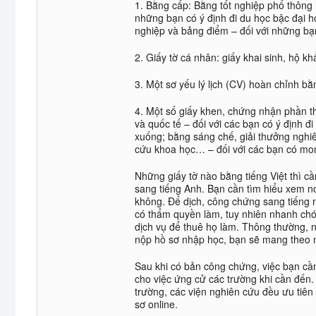
1. Bằng cấp: Bằng tốt nghiệp phổ thông 
những bạn có ý định đi du học bậc đại h
nghiệp và bảng điểm – đối với những bạ
2. Giấy tờ cá nhân: giấy khai sinh, hộ kh
3. Một sơ yếu lý lịch (CV) hoàn chỉnh b
4. Một số giấy khen, chứng nhận phần thư
và quốc tế – đối với các bạn có ý định đi
xuống; bằng sáng chế, giải thưởng nghi
cứu khoa học… – đối với các bạn có mo
Những giấy tờ nào bằng tiếng Việt thì 
sang tiếng Anh. Bạn cần tìm hiểu xem n
không. Để dịch, công chứng sang tiếng 
có thẩm quyền làm, tuy nhiên nhanh chó
dịch vụ để thuê họ làm. Thông thường, nê
nộp hồ sơ nhập học, bạn sẽ mang theo mộ
Sau khi có bản công chứng, việc bạn cần
cho việc ứng cử các trường khi cần đến. 
trường, các viện nghiên cứu đều ưu tiên
sơ online.