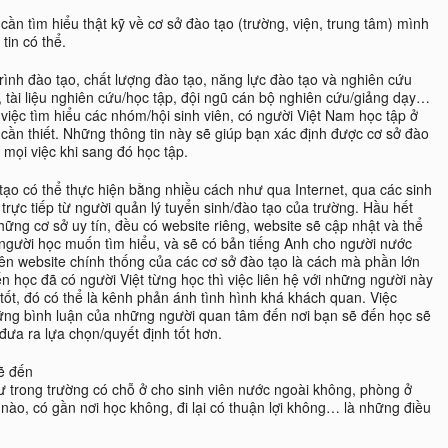
 cần tìm hiểu thật kỹ về cơ sở đào tạo (trường, viện, trung tâm) mình
tin có thể.
ình đào tạo, chất lượng đào tạo, năng lực đào tạo và nghiên cứu
 tài liệu nghiên cứu/học tập, đội ngũ cán bộ nghiên cứu/giảng dạy…
việc tìm hiểu các nhóm/hội sinh viên, có người Việt Nam học tập ở
cần thiết. Những thông tin này sẽ giúp bạn xác định được cơ sở đào
 mọi việc khi sang đó học tập.
 tạo có thể thực hiện bằng nhiều cách như qua Internet, qua các sinh
 trực tiếp từ người quản lý tuyển sinh/đào tạo của trường. Hầu hết
những cơ sở uy tín, đều có website riêng, website sẽ cập nhật và thể
à người học muốn tìm hiểu, và sẽ có bản tiếng Anh cho người nước
trên website chính thống của các cơ sở đào tạo là cách mà phần lớn
n học đã có người Việt từng học thì việc liên hệ với những người này
t tốt, đó có thể là kênh phản ánh tình hình khá khách quan. Việc
ững bình luận của những người quan tâm đến nơi bạn sẽ đến học sẽ
đưa ra lựa chọn/quyết định tốt hơn.
sẽ đến
hư trong trường có chỗ ở cho sinh viên nước ngoài không, phòng ở
 nào, có gần nơi học không, đi lại có thuận lợi không… là những điều