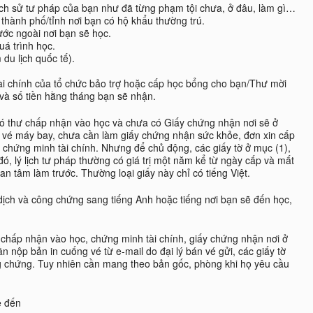
 lịch sử tư pháp của bạn như đã từng phạm tội chưa, ở đâu, làm gì…
thành phố/tỉnh nơi bạn có hộ khẩu thường trú.
ớc ngoài nơi bạn sẽ học.
uá trình học.
du lịch quốc tế).
ài chính của tổ chức bảo trợ hoặc cấp học bổng cho bạn/Thư mời
 và số tiền hằng tháng bạn sẽ nhận.
có thư chấp nhận vào học và chưa có Giấy chứng nhận nơi sẽ ở
ặt vé máy bay, chưa cần làm giấy chứng nhận sức khỏe, đơn xin cấp
 chứng minh tài chính. Nhưng để chủ động, các giấy tờ ở mục (1),
 đó, lý lịch tư pháp thường có giá trị một năm kể từ ngày cấp và mất
uan tâm làm trước. Thường loại giấy này chỉ có tiếng Việt.
n dịch và công chứng sang tiếng Anh hoặc tiếng nơi bạn sẽ đến học,
hư chấp nhận vào học, chứng minh tài chính, giấy chứng nhận nơi ở
 nộp bản in cuống vé từ e-mail do đại lý bán vé gửi, các giấy tờ
ng chứng. Tuy nhiên cần mang theo bản gốc, phòng khi họ yêu cầu
ẽ đến