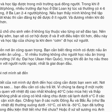
 và học tập được trong môi trường quá đông người. Trong khi ở
ời/phòng, nhiều trường đại học ở Đài Loan ký túc xá thường có 4-6
ng, ở Ba Lan 2-4 người/phòng. Nếu bạn thấy mình không thể tập
ời khác thì cần đăng ký để được ở ít người. Và đương nhiên khi đó
 hơn.
đủ chỗ cho sinh viên ở không tùy thuộc vào từng cơ sở đào tạo. Nên
ý sớm, bạn sẽ có cơ hội được ở và ở với điều kiện tốt hơn, điều này
và học tập của chúng ta khi đem “cơm” đi học xứ người.
 đến nơi ăn cũng quan trọng. Bạn cần biết rằng mình có được nấu ăn
nh viên ăn uống… Vì nhiều trường không cho người học nấu ăn trong
trường (Ví dụ: Đại học Ulsan Hàn Quốc), trong khi đồ ăn họ nấu theo
ăn với người nước ngoài, nhất là giai đoạn đầu.
ội nơi mình sẽ đến
i tiết của nơi mình dự định đến học cũng cần được bạn xem xét. Nơi
ra sao… bạn đều cần có câu trả lời. Vì chúng ta đang ở một nước
ta quen với nhiệt độ cao nhất khoảng 40°C (vào mùa hè) và thấp
hông phải ai cũng có khả năng chịu được cái lạnh dưới o°C ở các
c cận xích đạo. Chẳng hạn ở các nước Đông Âu và Bắc Âu (như Ba
hiệt độ thường xuống dưới -10°C, có khi là -50°C, bạn đã tưởng
ong điều kiện thời tiết như thế chưa? Hoặc ở xứ sở sương mù Anh