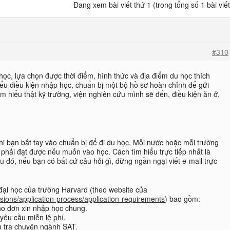
Đang xem bài viết thứ 1 (trong tổng số 1 bài viết
#310
học, lựa chọn được thời điểm, hình thức và địa điểm du học thích
iểu điều kiện nhập học, chuẩn bị một bộ hồ sơ hoàn chỉnh để gửi
tìm hiểu thật kỹ trường, viện nghiên cứu mình sẽ đến, điều kiện ăn ở,
khi bạn bắt tay vào chuẩn bị để đi du học. Mỗi nước hoặc mỗi trường
 phải đạt được nếu muốn vào học. Cách tìm hiểu trực tiếp nhất là
 đó, nếu bạn có bất cứ câu hỏi gì, đừng ngần ngại viết e-mail trực
đại học của trường Harvard (theo website của
ssions/application-process/application-requirements
) bao gồm:
ho đơn xin nhập học chung.
 yêu cầu miễn lệ phí.
m tra chuyên ngành SAT.