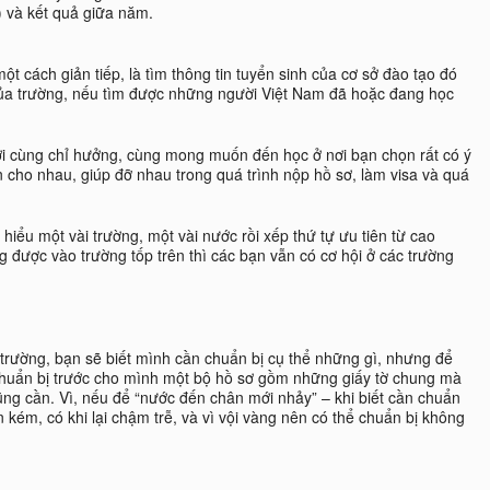
 và kết quả giữa năm.
t cách giản tiếp, là tìm thông tin tuyển sinh của cơ sở đào tạo đó
của trường, nếu tìm được những người Việt Nam đã hoặc đang học
ời cùng chỉ hưởng, cùng mong muốn đến học ở nơi bạn chọn rất có ý
in cho nhau, giúp đỡ nhau trong quá trình nộp hồ sơ, làm visa và quá
hiểu một vài trường, một vài nước rồi xếp thứ tự ưu tiên từ cao
được vào trường tốp trên thì các bạn vẫn có cơ hội ở các trường
 trường, bạn sẽ biết mình cần chuẩn bị cụ thể những gì, nhưng để
chuẩn bị trước cho mình một bộ hồ sơ gồm những giấy tờ chung mà
ng cần. Vì, nếu để “nước đến chân mới nhảy” – khi biết cần chuẩn
tổn kém, có khi lại chậm trễ, và vì vội vàng nên có thể chuẩn bị không