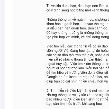
Trước khi đi du học, điều bạn nên làm là
có ý định sang học bằng mọi kênh thông 
Những thông tin về ngành học, chương tr
khoa học, ngành học, lĩnh vực thế mạnh,
là điều bạn nên quan tâm. Bên cạnh đó, 
đó hay không… cũng là những thông tin 
tạo phù hợp với mình, và chủ động trong
Việc tìm hiểu các thông tin về cơ sở đào
viên người Việt đang học tập tại đó hoặc
các cơ sở đào tạo trên thế giới, nhất là 
hiện rất rõ những thông tin cần thiết m
ngoài truy cập. Việc tìm kiếm thông tin 
người đi học thường làm. Nếu nơi bạn đế
để tìm hiểu về trường/viện đó là điều rấ
Google để tìm kiếm những phản hồi, nh
giúp bạn có cái nhìn nhiều chiều hơn và 
5. Tìm hiểu về điều kiện ăn ở nơi mình 
Những thông tin về ký túc xá, nhà trọ n
bao nhiêu người, điều kiện sinh hoạt thế
bạn cần tìm hiểu trước khi sang học.