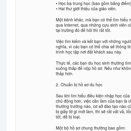
• Học bạ trung học (bao gồm bảng điểm)
• Hai thư giới thiệu của giáo viên.
Một kênh khác, mà bạn có thể tìm hiểu mộ
qua Internet, qua những cựu sinh viên 
tại trường đó để hỏi thì rất tốt.
Việc tìm kiếm và kết bạn với những ngư
nghĩa, vì các bạn có thể chia sẻ thông t
trình học tập nơi đất khách sau này.
Thực tế, các bạn du học sinh thường tìm 
xuống thấp để nộp hồ sơ. Nếu như không 
thấp hơn.
2. Chuẩn bị hồ sơ du học
Sau khi tìm hiểu điều kiện nhập học của
chủ động hơn, việc cần làm của bạn là 
thường trường nào, cơ sở đào tạo nào cũ
bị giấy tờ gì mới làm, thì sẽ rất vất vả, 
tốt, dễ bị loại.
Một bộ hồ sơ chung thường bao gồm: