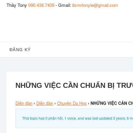
Skip
Thầy Tony
090.438.7439
- Gmail:
itsmrtonyle@gmail.com
to
content
ĐĂNG KÝ
NHỮNG VIỆC CẦN CHUẨN BỊ TRƯ
Diễn đàn
›
Diễn đàn
›
Chuyện Du Học
›
NHỮNG VIỆC CẦN CH
This topic has 0 phản hồi, 1 voice, and was last updated
3 years, 6 m