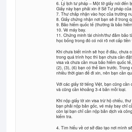
6. Lý lịch tư pháp – Một tờ giấy nói đến
Giấy này bạn phải xin ở Sở Tư pháp của 
7. Thư chấp nhận vào học của trường nư
8. Giấy chứng nhận nơi bạn sẽ ở trong q
9. Bảo hiểm quốc tế (thường là bảo hiểm 
10. Vé máy bay.
11. Chứng minh tài chính/thư đảm bảo t
học bổng trong đó có nói rõ nơi cấp tiền
Khi chưa biết mình sẽ học ở đâu, chưa 
trong quá trình học thì bạn chưa cần đ
visa và chưa cần mua bảo hiểm quốc tế,
(2), (3), (6) bạn có thể làm trước. Trong
nhiều thời gian để đi xin, nên bạn cần q
Với các giấy tờ tiếng Việt, bạn cũng cầ
và cũng cần khoảng 3-4 bản mỗi loại.
Khi nộp giấy tờ xin visa trừ hộ chiếu, t
bạn phải nộp bản gốc, vé máy bay chỉ cần
còn lại bạn chỉ cần nộp bản dịch và cô
kiểm tra.
4. Tìm hiểu về cơ sở đào tạo nơi mình s