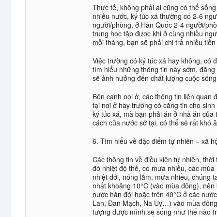
Thực tế, không phải ai cũng có thể sống
nhiều nước, ký túc xá thường có 2-6 ngư
người/phòng, ở Hàn Quốc 2-4 người/phò
trung học tập được khi ở cùng nhiều ngư
mỗi tháng, bạn sẽ phải chi trả nhiều tiền
Việc trường có ký túc xá hay không, có 
tìm hiểu những thông tin này sớm, đăng k
sẽ ảnh hưởng đến chất lượng cuộc sống 
Bên cạnh nơi ở, các thông tin liên quan
tại nơi ở hay trường có căng tin cho si
ký túc xá, mà bạn phải ăn ở nhà ăn của 
cách của nước sở tại, có thể sẽ rất khó 
6. Tìm hiểu về đặc điểm tự nhiên – xã h
Các thông tin về điều kiện tự nhiên, thờ
đó nhiệt độ thế, có mưa nhiều, các mùa 
nhiệt đới, nóng lắm, mưa nhiều, chúng 
nhất khoảng 10°C (vào mùa đông), nên k
nước hàn đới hoặc trên 40°C ở các nướ
Lan, Đan Mạch, Na Uy…) vào mùa đông n
tượng được mình sẽ sống như thế nào tr