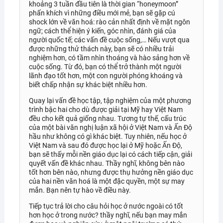
khoảng 3 tuần đầu tiên là thời gian “honeymoon”
phấn khích vì những điều mới mẻ, bạn sẽ gặp cú
shock lớn về văn hoá: rào cản nhất định về mặt ngôn
ngữ; cách thể hiện ý kiến, góc nhìn, đánh giá của
người quốc tế; các vấn đề cuộc sống,… Nếu vượt qua
được những thử thách này, bạn sẽ có nhiều trải
nghiệm hơn, có tầm nhìn thoáng và hào sảng hơn về
cuộc sống. Từ đó, bạn có thể trở thành một người
lãnh đạo tốt hơn, một con người phóng khoáng và
biết chấp nhận sự khác biệt nhiều hơn.
Quay lại vấn đề học tập, tập nghiệm của một phương
trình bậc hai cho dù được giải tại Mỹ hay Việt Nam
đều cho kết quả giống nhau. Tương tự thế, cấu trúc
của một bài văn nghị luận xã hội ở Việt Nam và Ấn Độ
hầu như không có gì khác biệt. Tuy nhiên, nếu học ở
Việt Nam và sau đó được học lại ở Mỹ hoặc Ấn Độ,
bạn sẽ thấy mỗi nền giáo dục lại có cách tiếp cận, giải
quyết vấn đề khác nhau. Thầy nghĩ, không bên nào
tốt hơn bên nào, nhưng được thụ hưởng nền giáo dục
của hai nền văn hoá là một đặc quyền, một sự may
mắn. Bạn nên tự hào về điều này.
Tiếp tục trả lời cho câu hỏi học ở nước ngoài có tốt
hơn học ở trong nước? thầy nghĩ, nếu bạn may mắn