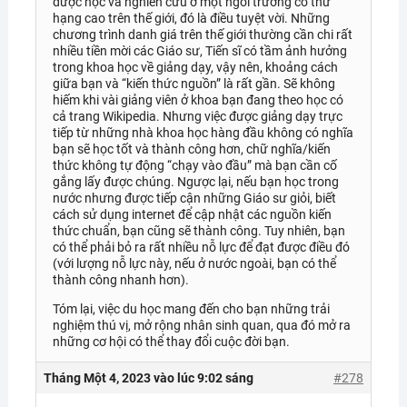
được học và nghiên cứu ở một ngôi trường có thứ
hạng cao trên thế giới, đó là điều tuyệt vời. Những
chương trình danh giá trên thế giới thường cần chi rất
nhiều tiền mời các Giáo sư, Tiến sĩ có tầm ảnh hưởng
trong khoa học về giảng dạy, vậy nên, khoảng cách
giữa bạn và “kiến thức nguồn” là rất gần. Sẽ không
hiếm khi vài giảng viên ở khoa bạn đang theo học có
cả trang Wikipedia. Nhưng việc được giảng dạy trực
tiếp từ những nhà khoa học hàng đầu không có nghĩa
bạn sẽ học tốt và thành công hơn, chữ nghĩa/kiến
thức không tự động “chạy vào đầu” mà bạn cần cố
gắng lấy được chúng. Ngược lại, nếu bạn học trong
nước nhưng được tiếp cận những Giáo sư giỏi, biết
cách sử dụng internet để cập nhật các nguồn kiến
thức chuẩn, bạn cũng sẽ thành công. Tuy nhiên, bạn
có thể phải bỏ ra rất nhiều nỗ lực để đạt được điều đó
(với lượng nỗ lực này, nếu ở nước ngoài, bạn có thể
thành công nhanh hơn).
Tóm lại, việc du học mang đến cho bạn những trải
nghiệm thú vị, mở rộng nhân sinh quan, qua đó mở ra
những cơ hội có thể thay đổi cuộc đời bạn.
Tháng Một 4, 2023 vào lúc 9:02 sáng
#278