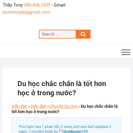
Skip
Thầy Tony
090.438.7439
- Gmail:
to
itsmrtonyle@gmail.com
content
Search
…
Du học chắc chắn là tốt hơn
học ở trong nước?
Diễn đàn
›
Diễn đàn
›
Chuyện Du Học
›
Du học chắc chắn là
tốt hơn học ở trong nước?
This topic has 1 phản hồi, 2 voice, and was last updated
3
years, 7 months trước
by
QuyNguyen123
.