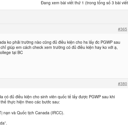
Đang xem bài viết thứ 1 (trong tổng số 3 bài viết
#365
nada ko phải trường nào cũng đủ điều kiện cho hs lấy đc PGWP sau
chỉ giúp em cách check xem trường có đủ điều kiện hay ko với ạ,
llege tại BC
#380
da có đủ điều kiện cho sinh viên quốc tế lấy được PGWP sau khi
thể thực hiện theo các bước sau:
 Tị nạn và Quốc tịch Canada (IRCC).
da”.