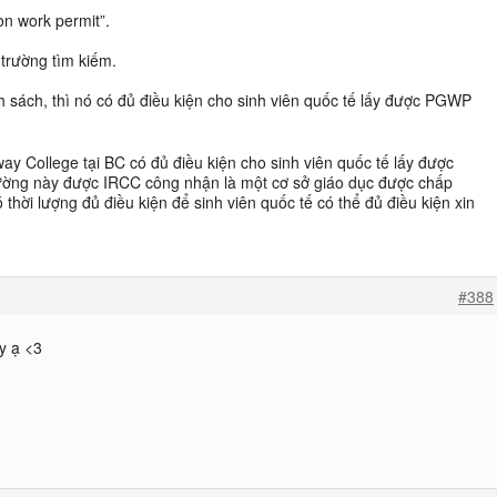
n work permit”.
trường tìm kiếm.
 sách, thì nó có đủ điều kiện cho sinh viên quốc tế lấy được PGWP
y College tại BC có đủ điều kiện cho sinh viên quốc tế lấy được
ờng này được IRCC công nhận là một cơ sở giáo dục được chấp
thời lượng đủ điều kiện để sinh viên quốc tế có thể đủ điều kiện xin
#388
y ạ <3