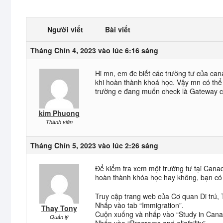
Người viết
Bài viết
Tháng Chín 4, 2023 vào lúc 6:16 sáng
Hi mn, em đc biết các trường tư của ca
khi hoàn thành khoá học. Vậy mn có thể 
trường e đang muốn check là Gateway co
kim Phuong
Thành viên
Tháng Chín 5, 2023 vào lúc 2:26 sáng
Để kiểm tra xem một trường tư tại Cana
hoàn thành khóa học hay không, bạn có 
Truy cập trang web của Cơ quan Di trú,
Nhấp vào tab “Immigration”.
Thay Tony
Cuộn xuống và nhấp vào “Study in Cana
Quản lý
Nhấp vào “Programs and eligibility”.