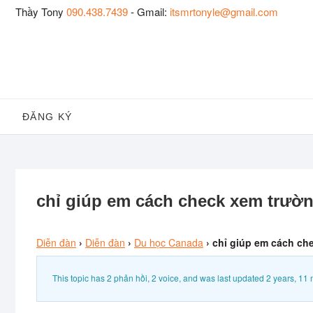
Skip
Thầy Tony
090.438.7439
- Gmail:
itsmrtonyle@gmail.com
to
content
ĐĂNG KÝ
chỉ giúp em cách check xem trườ
Diễn đàn
›
Diễn đàn
›
Du học Canada
›
chỉ giúp em cách ch
This topic has 2 phản hồi, 2 voice, and was last updated
2 years, 11 