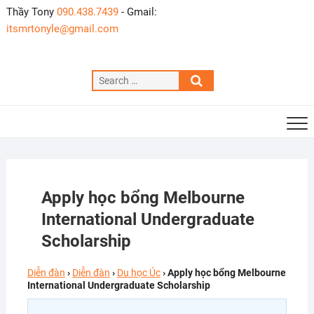
Skip
Thầy Tony
090.438.7439
- Gmail:
to
itsmrtonyle@gmail.com
content
Search
…
Apply học bổng Melbourne
International Undergraduate
Scholarship
Diễn đàn
›
Diễn đàn
›
Du học Úc
›
Apply học bổng Melbourne
International Undergraduate Scholarship