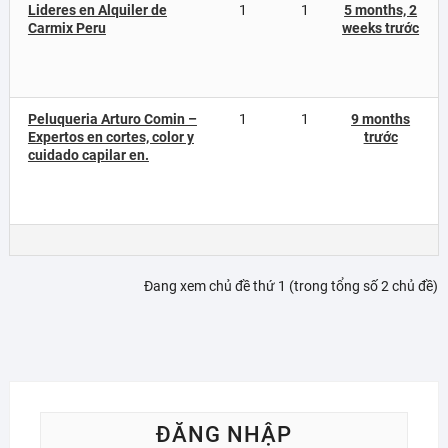
Lideres en Alquiler de
1
1
5 months, 2
Carmix Peru
weeks trước
Peluqueria Arturo Comin –
1
1
9 months
Expertos en cortes, color y
trước
cuidado capilar en.
Đang xem chủ đề thứ 1 (trong tổng số 2 chủ đề)
ĐĂNG NHẬP