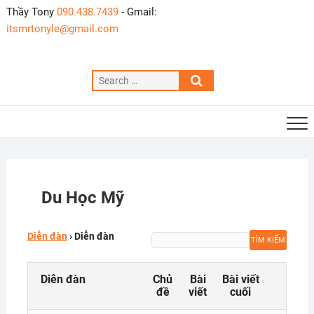
Skip
Thầy Tony
090.438.7439
- Gmail:
to
itsmrtonyle@gmail.com
content
Search
…
Du Học Mỹ
Diễn đàn
›
Diễn đàn
Diễn đàn
Chủ
Bài
Bài viết
đề
viết
cuối