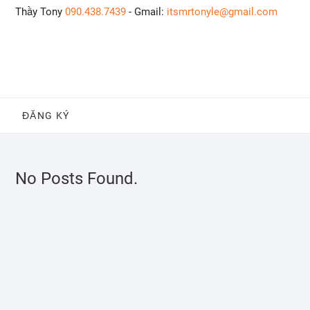
Skip
Thầy Tony
090.438.7439
- Gmail:
itsmrtonyle@gmail.com
to
content
ĐĂNG KÝ
No Posts Found.