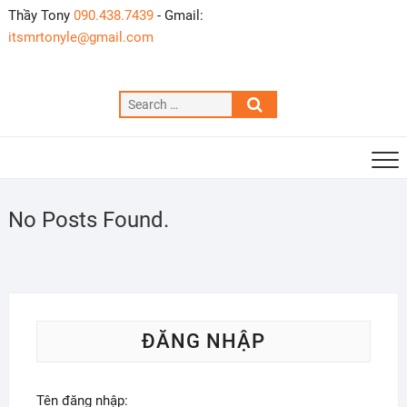
Skip
Thầy Tony
090.438.7439
- Gmail:
to
itsmrtonyle@gmail.com
content
Search
…
No Posts Found.
ĐĂNG NHẬP
Tên đăng nhập: