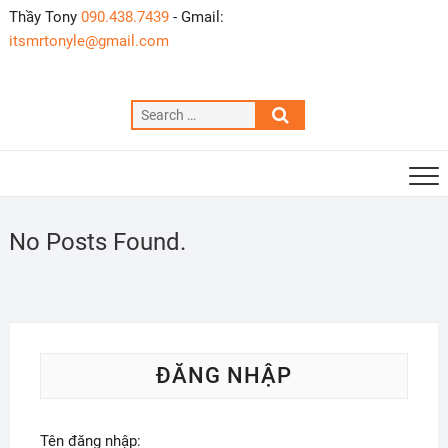
Skip
Thầy Tony
090.438.7439
- Gmail:
to
itsmrtonyle@gmail.com
content
Search
…
No Posts Found.
ĐĂNG NHẬP
Tên đăng nhập: