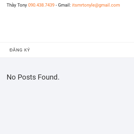
Skip
Thầy Tony
090.438.7439
- Gmail:
itsmrtonyle@gmail.com
to
content
ĐĂNG KÝ
No Posts Found.