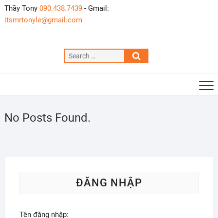
Skip
Thầy Tony
090.438.7439
- Gmail:
to
itsmrtonyle@gmail.com
content
Search
…
No Posts Found.
ĐĂNG NHẬP
Tên đăng nhập: